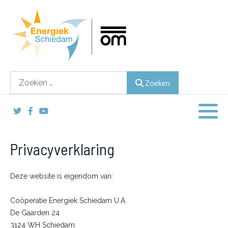
Lokaal duurzame energie opwekken
Hulp bij duurzame keuzes
Zoeken
Zoeken
Inspireren, stimuleren en activeren
Privacyverklaring
Deze website is eigendom van:
Coöperatie Energiek Schiedam U.A.
De Gaarden 24
3124 WH Schiedam