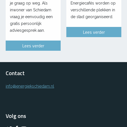
je graag op weg. Als
Energiecafés worden op
inwoner van Schiedam
verschillende plekken in
vraag je eenvoudig een
de stad georganiseerd.
gratis persoonlijk
adviesgesprek aan.
Lees verder
Lees verder
Contact
info@energiekschiedam.nl
Volg ons